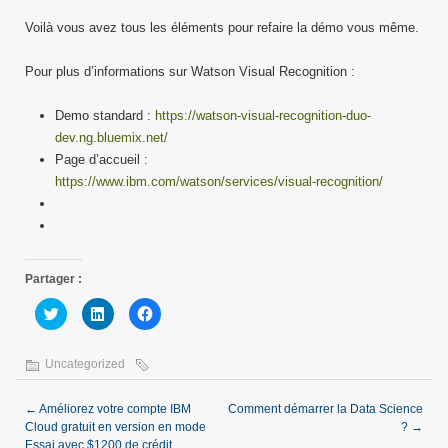
Voilà vous avez tous les éléments pour refaire la démo vous même.
Pour plus d’informations sur Watson Visual Recognition :
Demo standard :
https://watson-visual-recognition-duo-
dev.ng.bluemix.net/
Page d’accueil :
https://www.ibm.com/watson/services/visual-recognition/
Partager :
Cliquez
Cliquez
Cliquez
pour
pour
pour
partager
partager
partager
sur
sur
sur
Twitter(ouvre
LinkedIn(ouvre
Facebook(ouvre
Uncategorized
dans
dans
dans
une
une
une
nouvelle
nouvelle
nouvelle
fenêtre)
fenêtre)
fenêtre)
←
Améliorez votre compte IBM
Comment démarrer la Data Science
Cloud gratuit en version en mode
?
→
Essai avec $1200 de crédit