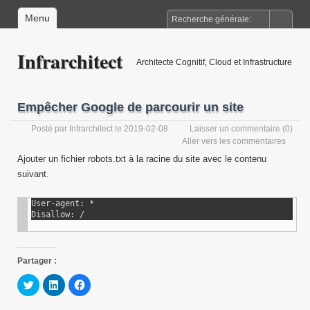
Menu
Infrarchitect
Architecte Cognitif, Cloud et Infrastructure
Empêcher Google de parcourir un site
Posté par
Infrarchitect
le 2019-02-08
Laisser un commentaire
(0)
Aller vers les commentaires
Ajouter un fichier robots.txt à la racine du site avec le contenu
suivant.
User-agent: * 

Disallow: /
Partager :
Cliquez
Cliquez
Cliquez
pour
pour
pour
partager
partager
partager
sur
sur
sur