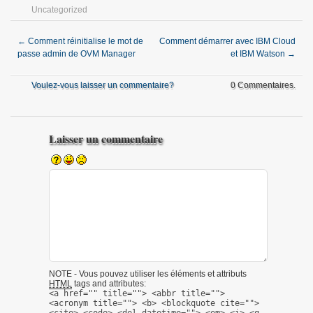
Twitter(ouvre
LinkedIn(ouvre
Facebook(ouvre
Uncategorized
dans
dans
dans
une
une
une
nouvelle
nouvelle
nouvelle
fenêtre)
fenêtre)
fenêtre)
←
Comment réinitialise le mot de
Comment démarrer avec IBM Cloud
passe admin de OVM Manager
et IBM Watson
→
Voulez-vous laisser un commentaire?
0 Commentaires.
Laisser un commentaire
NOTE - Vous pouvez utiliser les éléments et attributs
HTML
tags and attributes:
<a href="" title=""> <abbr title="">
<acronym title=""> <b> <blockquote cite="">